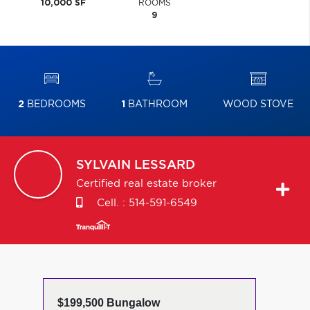
10,000 SF
ROOMS
9
2
BEDROOMS
1
BATHROOM
WOOD STOVE
SYLVAIN
LESSARD
Certified real estate broker
Cell. :
514-591-6549
$199,500 Bungalow